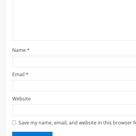
e
a
d
i
Name
*
n
g
Email
*
Website
Save my name, email, and website in this browser f