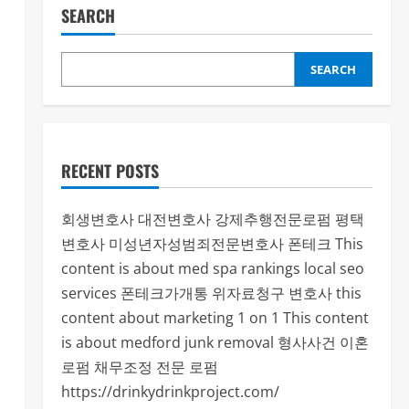
SEARCH
SEARCH
RECENT POSTS
회생변호사
대전변호사
강제추행전문로펌
평택
변호사
미성년자성범죄전문변호사
폰테크
This
content is about med spa rankings local seo
services
폰테크가개통
위자료청구 변호사
this
content about marketing 1 on 1
This content
is about medford junk removal
형사사건
이혼
로펌
채무조정 전문 로펌
https://drinkydrinkproject.com/