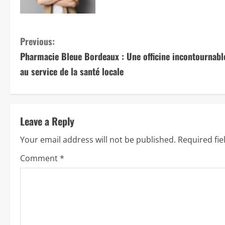
C
Previous:
Pharmacie Bleue Bordeaux : Une officine incontournabl
o
au service de la santé locale
n
t
Leave a Reply
i
Your email address will not be published.
Required fi
n
Comment
*
u
e
R